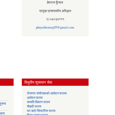
हेमराज फुँयाल
प्रमुख प्रशासकीय अधिकृत
९८५४०३४१११
phuyalhemraj05@gmail.com
विधुतीय शुसासन सेवा
रोजगार संयोजकको आवेदन फाराम
आवेदन फारम
सम्पति विवरण फारम
सूचना
चैाहदी फारम
घर बाटेा सिफारिस फारम
 आय