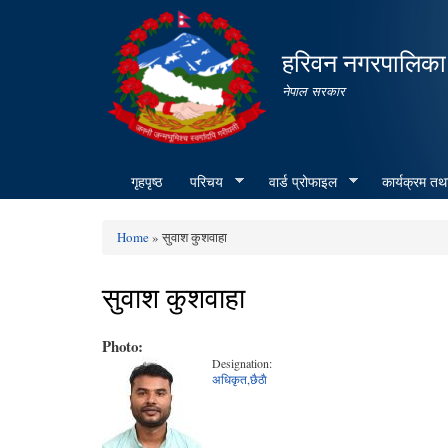
हरिवन नगरपालिका
नेपाल सरकार
गृहपृष्ठ
परिचय
वार्ड प्रोफाइल
कार्यक्रम तथ
Home
» सुवाश कुशवाहा
You are here
सुवाश कुशवाहा
Photo:
Designation:
अधिकृत,छैठाै