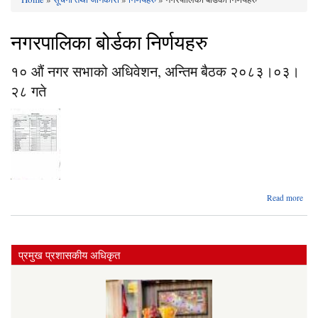
You are here
नगरपालिका बोर्डका निर्णयहरु
१० औं नगर सभाको अधिवेशन, अन्तिम बैठक २०८३।०३।
२८ गते
a
Read more
१
स
अधिव
प्रमुख प्रशासकीय अधिकृत
अन
२०
०३