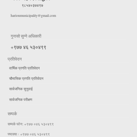
९८५४०३७४९७
harionmunicipality@gmail.com
गुनासो सुन्ने अधिकारी
+९७७ ४६ ५३०४९९
प्रतिवेदन
वार्षिक प्रगति प्रतिवेदन
चौमासिक प्रगति प्रतिवेदन
सार्वजनिक सुनुवाई
सार्वजनिक परीक्षण
सम्पर्क
सम्पर्क फोन: +९७७ ०४६ ५३०४९९
फ्याक्स ः +९७७ ०४६ ५३०४९९