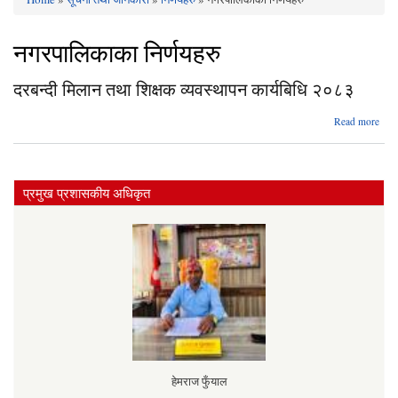
You are here
नगरपालिकाका निर्णयहरु
दरबन्दी मिलान तथा शिक्षक व्यवस्थापन कार्यबिधि २०८३
a
Read more
दर
म
श
प्रमुख प्रशासकीय अधिकृत
व्यवस
कार
हेमराज फुँयाल