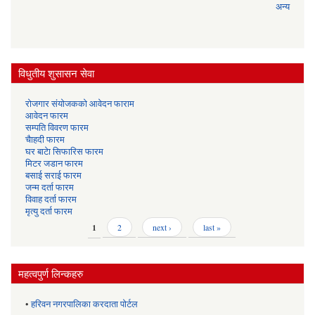
अन्य
विधुतीय शुसासन सेवा
रोजगार संयोजकको आवेदन फाराम
आवेदन फारम
सम्पति विवरण फारम
चैाहदी फारम
घर बाटेा सिफारिस फारम
मिटर जडान फारम
बसाई सराई फारम
जन्म दर्ता फारम
विवाह दर्ता फारम
मृत्यु दर्ता फारम
Pages
1
2
next ›
last »
महत्वपुर्ण लिन्कहरु
•
हरिवन नगरपालिका करदाता पोर्टल