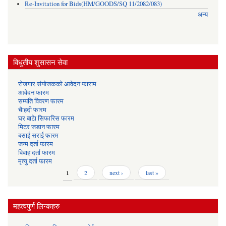
Re-Invitation for Bids(HM/GOODS/SQ 11/2082/083)
अन्य
विधुतीय शुसासन सेवा
रोजगार संयोजकको आवेदन फाराम
आवेदन फारम
सम्पति विवरण फारम
चैाहदी फारम
घर बाटेा सिफारिस फारम
मिटर जडान फारम
बसाई सराई फारम
जन्म दर्ता फारम
विवाह दर्ता फारम
मृत्यु दर्ता फारम
Pages
1
2
next ›
last »
महत्वपुर्ण लिन्कहरु