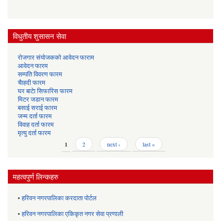
विधुतीय शुसासन सेवा
रोजगार संयोजकको आवेदन फाराम
आवेदन फारम
सम्पति विवरण फारम
चैाहदी फारम
घर बाटेा सिफारिस फारम
मिटर जडान फारम
बसाई सराई फारम
जन्म दर्ता फारम
विवाह दर्ता फारम
मृत्यु दर्ता फारम
Pages
1
2
next ›
last »
महत्वपुर्ण लिन्कहरु
•
हरिवन नगरपालिका करदाता पोर्टल
•
हरिवन नगरपालिका एकिकृत नगर सेवा प्रणाली