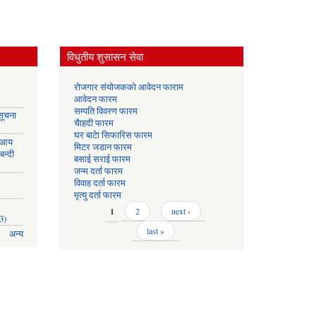
विधुतीय शुसासन सेवा
रोजगार संयोजकको आवेदन फाराम
आवेदन फारम
सम्पति विवरण फारम
सूचना
चैाहदी फारम
घर बाटेा सिफारिस फारम
 आय
मिटर जडान फारम
बन्दी
बसाई सराई फारम
जन्म दर्ता फारम
विवाह दर्ता फारम
मृत्यु दर्ता फारम
Pages
1
2
next ›
3)
last »
अन्य