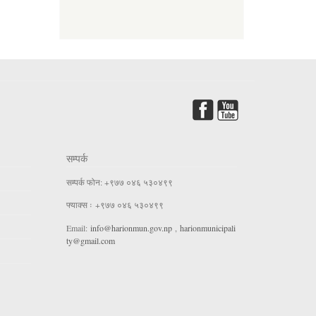
सम्पर्क
सम्पर्क फोन: +९७७ ०४६ ५३०४९९
फ्याक्स ः +९७७ ०४६ ५३०४९९
Email:
info@harionmun.gov.np
,
harionmunicipali
ty@gmail.com