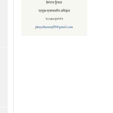
हेमराज फुँयाल
प्रमुख प्रशासकीय अधिकृत
९८५४०३४१११
phuyalhemraj05@gmail.com