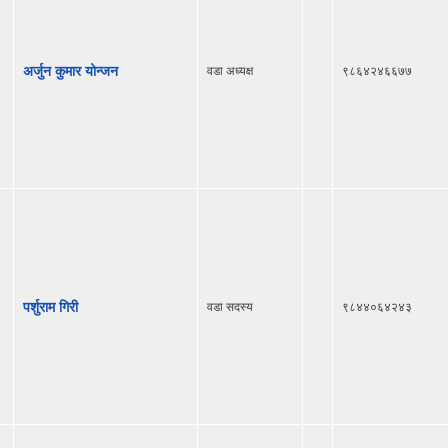
अर्जुन कुमार योन्जन
वडा अध्यक्ष
९८६४२४६६७७
पर्शुराम गिरी
वडा सदस्य
९८४४०६४२४३