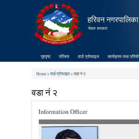
हरिवन नगरपालिका
नेपाल सरकार
गृहपृष्ठ
परिचय
वार्ड प्रोफाइल
कार्यक्रम तथा परिय
Home
»
वार्ड प्रोफाइल
» वडा नं २
You are here
वडा नं २
Information Officer