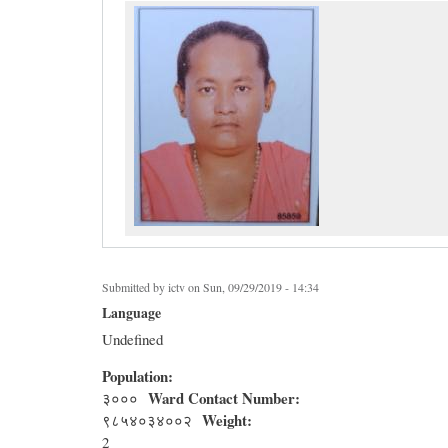
Submitted by
ictv
on Sun, 09/29/2019 - 14:34
Language
Undefined
Population:
Ward Contact Number:
३०००
Weight:
९८५४०३४००२
2