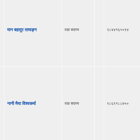
मान बहादुर तामाङ्ग
वडा सदस्य
९८४४१६५५९४
नानी मैया विश्वकर्मा
वडा सदस्य
९८६९१८८७५०