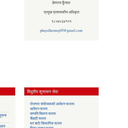
हेमराज फुँयाल
प्रमुख प्रशासकीय अधिकृत
९८५४०३४१११
phuyalhemraj05@gmail.com
विधुतीय शुसासन सेवा
रोजगार संयोजकको आवेदन फाराम
आवेदन फारम
सम्पति विवरण फारम
सूचना
चैाहदी फारम
घर बाटेा सिफारिस फारम
 आय