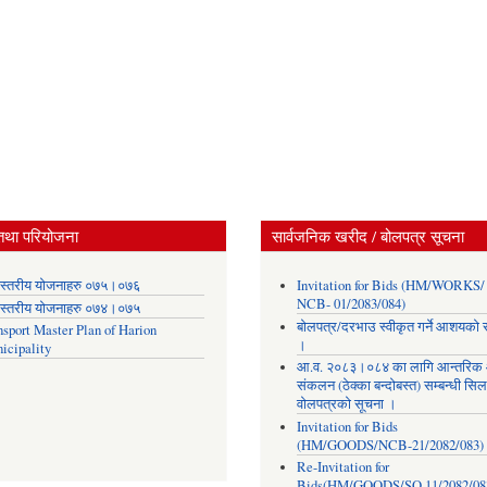
तथा परियोजना
सार्वजनिक खरीद / बोलपत्र सूचना
स्तरीय योजनाहरु ०७५।०७६
Invitation for Bids (HM/WORKS/
NCB- 01/2083/084)
स्तरीय योजनाहरु ०७४।०७५
बोलपत्र/दरभाउ स्वीकृत गर्ने आशयको 
nsport Master Plan of Harion
।
icipality
आ.व. २०८३।०८४ का लागि आन्तरिक
संकलन (ठेक्का बन्दोबस्त) सम्बन्धी सिल
वोलपत्रको सूचना ।
Invitation for Bids
(HM/GOODS/NCB-21/2082/083)
Re-Invitation for
Bids(HM/GOODS/SQ 11/2082/08