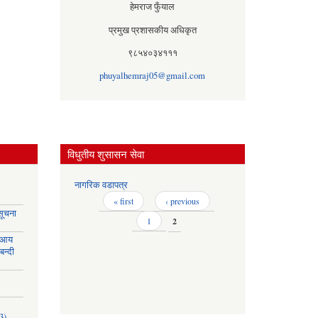
हेमराज फुँयाल
प्रमुख प्रशासकीय अधिकृत
९८५४०३४१११
phuyalhemraj05@gmail.com
विधुतीय शुसासन सेवा
नागरिक वडापत्र
Pages
« first
‹ previous
सूचना
1
2
 आय
बन्दी
3)