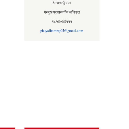
हेमराज फुँयाल
प्रमुख प्रशासकीय अधिकृत
९८५४०३४१११
phuyalhemraj05@gmail.com