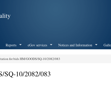
Skip to
main
lity
content
Reports
eGov services
Notices and Information
Galle
itation for bids HM/GOODS/SQ-10/2082/083
S/SQ-10/2082/083