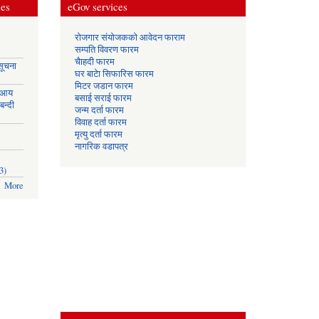
ces
eGov services
रोजगार संयोजकको आवेदन फाराम
सम्पति विवरण फारम
चैाहदी फारम
सूचना
घर बाटेा सिफारिस फारम
मिटर जडान फारम
 आय
बसाई सराई फारम
बन्दी
जन्म दर्ता फारम
विवाह दर्ता फारम
मृत्यु दर्ता फारम
नागरिक वडापत्र
3)
More