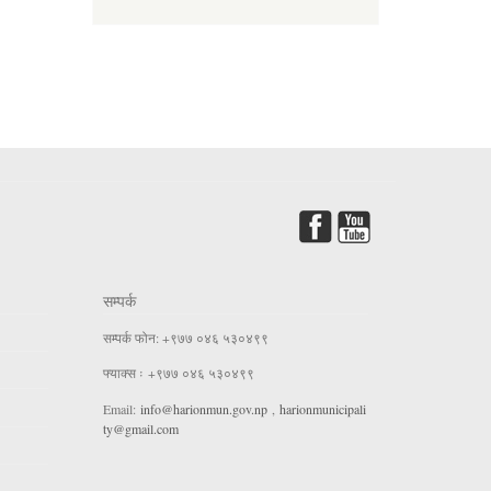
सम्पर्क
सम्पर्क फोन: +९७७ ०४६ ५३०४९९
फ्याक्स ः +९७७ ०४६ ५३०४९९
Email:
info@harionmun.gov.np
,
harionmunicipali
ty@gmail.com