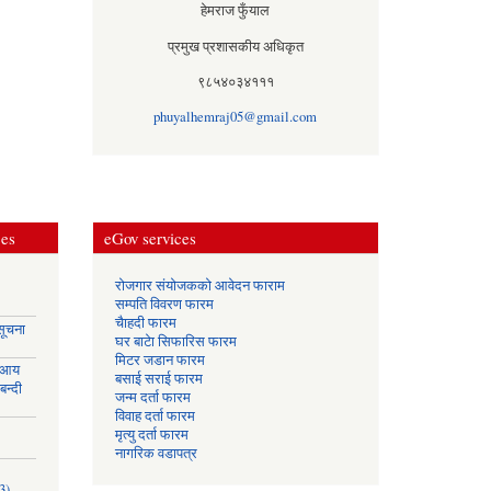
हेमराज फुँयाल
प्रमुख प्रशासकीय अधिकृत
९८५४०३४१११
phuyalhemraj05@gmail.com
ces
eGov services
रोजगार संयोजकको आवेदन फाराम
सम्पति विवरण फारम
चैाहदी फारम
सूचना
घर बाटेा सिफारिस फारम
मिटर जडान फारम
 आय
बसाई सराई फारम
बन्दी
जन्म दर्ता फारम
विवाह दर्ता फारम
मृत्यु दर्ता फारम
नागरिक वडापत्र
3)