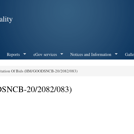
Skip to
main
lity
content
Reports
eGov services
Notices and Information
Galle
itation Of Bids (HM/GOODSNCB-20/2082/083)
ODSNCB-20/2082/083)