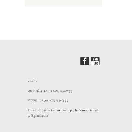
सम्पर्क
सम्पर्क फोन: +९७७ ०४६ ५३०४९९
फ्याक्स ः +९७७ ०४६ ५३०४९९
Email:
info@harionmun.gov.np
,
harionmunicipali
ty@gmail.com