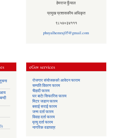
हेमराज फुँयाल
प्रमुख प्रशासकीय अधिकृत
९८५४०३४१११
phuyalhemraj05@gmail.com
ces
eGov services
रोजगार संयोजकको आवेदन फाराम
सूचना
सम्पति विवरण फारम
चैाहदी फारम
 आय
घर बाटेा सिफारिस फारम
बन्दी
मिटर जडान फारम
बसाई सराई फारम
जन्म दर्ता फारम
विवाह दर्ता फारम
मृत्यु दर्ता फारम
3)
नागरिक वडापत्र